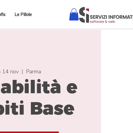
fis
Le Pillole
n 14 nov
  |  
Parma
abilità e
iti Base