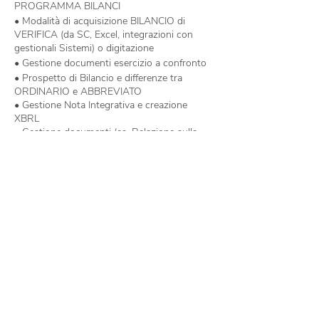
PROGRAMMA BILANCI
• Modalità di acquisizione BILANCIO di
VERIFICA (da SC, Excel, integrazioni con
gestionali Sistemi) o digitazione
• Gestione documenti esercizio a confronto
• Prospetto di Bilancio e differenze tra
ORDINARIO e ABBREVIATO
• Gestione Nota Integrativa e creazione
XBRL
• Gestione documenti (es. Relazione sulla
Gestione, Verbale Assemblea…)
• Stampe (es. Dettaglio voci)
© SERVIZI INFORMATICI SRL
• Libro Inventari
VIA SICURI, 42a
• Integrazione con altre procedure (DF e
43124 PARMA (PR)
PROFIS/PRATICHE)
• Deposito telematico
PARTITA IVA
01721620340
Tel.
0521-252824
info@serviziparma.com
SOFTWARE PER AZIENDE
SPRING
ESOLVER