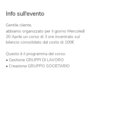
Info sull'evento
Gentile cliente,
abbiamo organizzato per il giorno Mercoledì
20 Aprile un corso di 3 ore incentrato sul
bilancio consolidato dal costo di 100€
Questo è il programma del corso:
• Gestione GRUPPI DI LAVORO
• Creazione GRUPPO SOCIETARIO
• Gestione CONSOLIDATO
1. Area consolidamento
2. Bilancio Pre-consolidamento
© SERVIZI INFORMATICI SRL
3. Bilancio Aggregato
VIA SICURI, 42a
4. Elisioni di consolidamento
43124 PARMA (PR)
5. P.N. di gruppo e di terzi
PARTITA IVA
01721620340
6. Differrenze di consolidamento
Tel.
0521-252824
info@serviziparma.com
• Creazione PROSPETTO DI BILANCIO