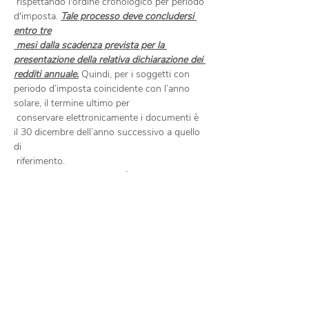
 rispettando l'ordine cronologico per periodo 
d'imposta. 
Tale processo deve concludersi 
entro tre

 mesi dalla scadenza prevista per la 
presentazione della relativa dichiarazione dei 
redditi annuale.
 Quindi, per i soggetti con 
periodo d’imposta coincidente con l’anno 
solare, il termine ultimo per

 conservare elettronicamente i documenti è 
il 30 dicembre dell’anno successivo a quello 
di

Si tenga presente che, così come accade per 
le fatture cartacee, anche le fatture 
elettroniche

 devono essere conservate digitalmente per 
almeno 10 anni secondo quanto disciplinato 
dal

Pertanto, in considerazione del fatto che le 
fatture emesse e…