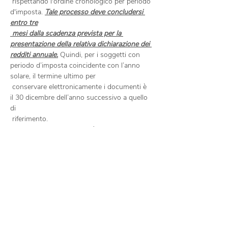
 rispettando l'ordine cronologico per periodo 
d'imposta. 
Tale processo deve concludersi 
entro tre

 mesi dalla scadenza prevista per la 
presentazione della relativa dichiarazione dei 
redditi annuale.
 Quindi, per i soggetti con 
periodo d’imposta coincidente con l’anno 
solare, il termine ultimo per

 conservare elettronicamente i documenti è 
il 30 dicembre dell’anno successivo a quello 
di

Si tenga presente che, così come accade per 
le fatture cartacee, anche le fatture 
elettroniche

 devono essere conservate digitalmente per 
almeno 10 anni secondo quanto disciplinato 
dal

Pertanto, in considerazione del fatto che le 
fatture emesse e…