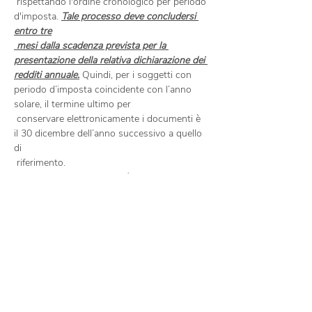
 rispettando l'ordine cronologico per periodo 
d'imposta. 
Tale processo deve concludersi 
entro tre

 mesi dalla scadenza prevista per la 
presentazione della relativa dichiarazione dei 
redditi annuale.
 Quindi, per i soggetti con 
periodo d’imposta coincidente con l’anno 
solare, il termine ultimo per

 conservare elettronicamente i documenti è 
il 30 dicembre dell’anno successivo a quello 
di

Si tenga presente che, così come accade per 
le fatture cartacee, anche le fatture 
elettroniche

 devono essere conservate digitalmente per 
almeno 10 anni secondo quanto disciplinato 
dal

Pertanto, in considerazione del fatto che le 
fatture emesse e…