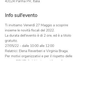
43124 Parma PR, Italia
Info sull'evento
Ti invitiamo Venerdì 27 Maggio a scoprire 
insieme le novità fiscali del 2022.
La durata dell'evento è di 2 ore, ed è a titolo 
gratuito.
27/05/22 - dalle 10:00 alle 12:00
Relatrici: Elena Reverberi e Virginia Braga.
Per motivi organizzativi e per il rispetto delle 
norme COVID, è richiesta gentile conferma 
entro e non oltre il 25/05/22.
© SERVIZI INFORMATICI SRL
VIA SICURI, 42a
43124 PARMA (PR)
PARTITA IVA
01721620340
Tel.
0521-252824
info@serviziparma.com