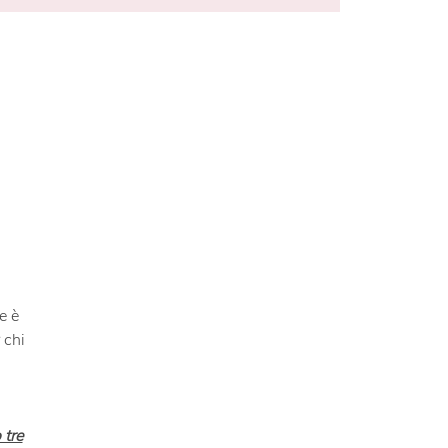
 è

tre
