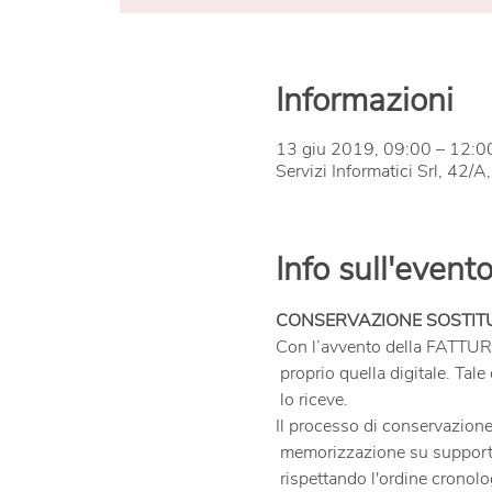
Informazioni
13 giu 2019, 09:00 – 12:0
Servizi Informatici Srl, 42/A
Info sull'event
Con l’avvento della FATTU
 proprio quella digitale. Tale obbligo vale tanto per chi emette il documento fiscale quanto per chi

Il processo di conservazione
 memorizzazione su supporti ottici o altri supporti che garantiscano la leggibilità nel tempo,

 rispettando l'ordine cronol