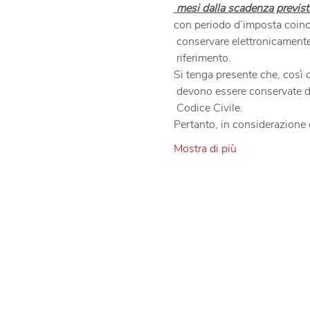
 mesi dalla scadenza prevista
con periodo d’imposta coincid
 conservare elettronicamente i documenti è il 30 dicembre dell’anno successivo a quello di

Si tenga presente che, così c
 devono essere conservate digitalmente per almeno 10 anni secondo quanto disciplinato dal

Pertanto, in considerazione 
Mostra di più