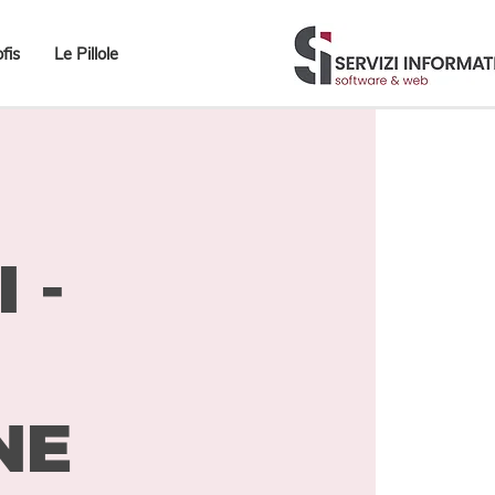
fis
Le Pillole
 -
NE