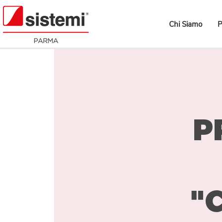
Chi Siamo
P
P
"