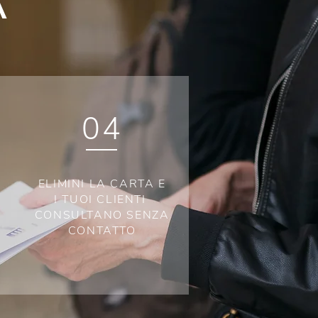
A
04
ELIMINI LA CARTA E
I TUOI CLIENTI
CONSULTANO SENZA
CONTATTO