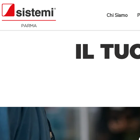
Chi Siamo
P
IL TU