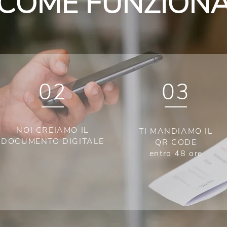
COME FUNZION
02
03
NOI CREIAMO IL
TI MANDIAMO IL
DOCUMENTO DIGITALE
QR CODE
entro 48 ore