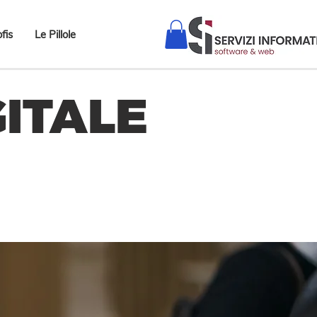
fis
Le Pillole
GITALE