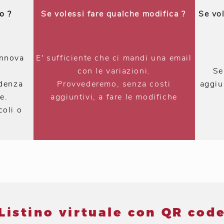
o ?
Se volessi fare qualche modifica ?
Se vol
innova
E' sufficiente che ci mandi una email
con le variazioni.
Se
adenza
Provvederemo, senza costi
aggiu
e.
aggiuntivi, a fare le modifiche
coli o
Listino virtuale con QR cod