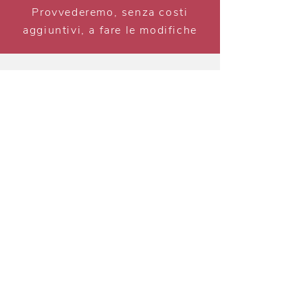
Provvederemo, senza costi
aggiuntivi, a fare le modifiche
Se volessi anche il listino in
inglese ?
Se ci mandi il listino tradotto,
aggiungeremo alla versione
italiana, anche quella inglese
Listino virtuale con QR
code
ideale per: