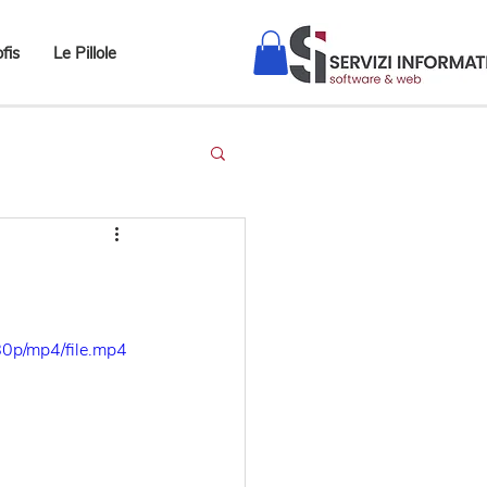
fis
Le Pillole
0p/mp4/file.mp4