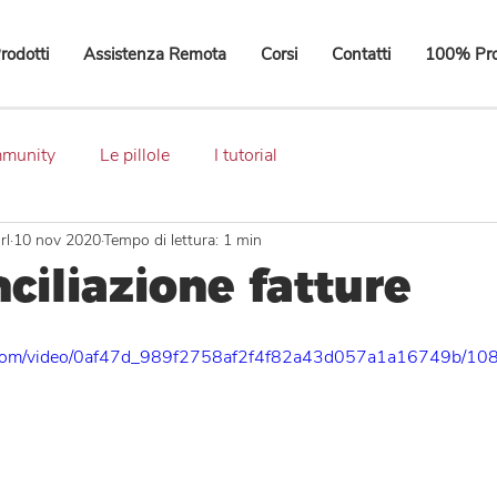
rodotti
Assistenza Remota
Corsi
Contatti
100% Pro
mmunity
Le pillole
I tutorial
rl
10 nov 2020
Tempo di lettura: 1 min
ciliazione fatture
tic.com/video/0af47d_989f2758af2f4f82a43d057a1a16749b/108