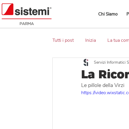
Chi Siamo
P
Tutti i post
Inizia
La tua co
Servizi Informatici S
La Ricon
Le pillole della Virzi
https://video.wixsta