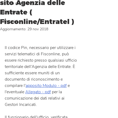
sito Agenzia delle
La tua community
Entrate (
Le pillole
Fisconline/Entratel )
I tutorial
Aggiornamento:
29 nov 2018
Il codice Pin, necessario per utilizzare i 
servizi telematici di Fisconline, può 
essere richiesto presso qualsiasi ufficio 
territoriale dell'Agenzia delle Entrate. È 
sufficiente essere muniti di un 
documento di riconoscimento e 
compilare l'
apposito Modulo - pdf
 e 
l'eventuale 
Allegato - pdf
 per la 
comunicazione dei dati relativi ai 
Gestori Incaricati.
Il funzionario dell'ufficio, verificata 