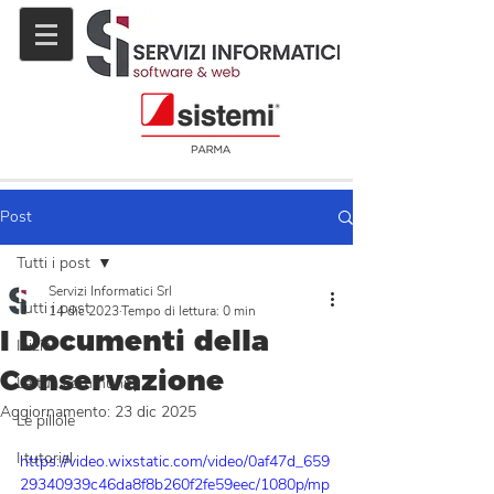
Post
Tutti i post
Servizi Informatici Srl
Tutti i post
14 dic 2023
Tempo di lettura: 0 min
I Documenti della
Inizia
Conservazione
La tua community
Aggiornamento:
23 dic 2025
Le pillole
I tutorial
https://video.wixstatic.com/video/0af47d_659
29340939c46da8f8b260f2fe59eec/1080p/mp