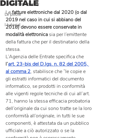
DIGITALE
La tua community
Le 
fatture elettroniche dal 2020 (o dal 
Le pillole
2019 nel caso in cui si abbiano del 
I tutorial
2018) devono essere conservate in 
modalità elettronica
 sia per l’emittente 
della fattura che per il destinatario della 
stessa.
L’Agenzia delle Entrate specifica che 
l’
art. 23-bis del D.lgs. n. 82 del 2005, 
al comma 2
, stabilisce che “le copie e 
gli estratti informatici del documento 
informatico, se prodotti in conformità 
alle vigenti regole tecniche di cui all’art. 
71, hanno la stessa efficacia probatoria 
dell’originale da cui sono tratte se la loro 
conformità all’originale, in tutti le sue 
componenti, è attestata da un pubblico 
ufficiale a ciò autorizzato o se la 