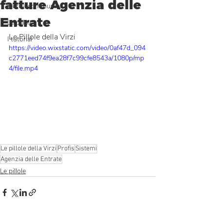
fatture Agenzia delle
La tua community
Entrate
Le pillole
Le Pillole della Virzi
I tutorial
https://video.wixstatic.com/video/0af47d_094
c2771eed74f9ea28f7c99cfe8543a/1080p/mp
4/file.mp4
Le pillole della Virzi
Profis
Sistemi
Agenzia delle Entrate
Le pillole