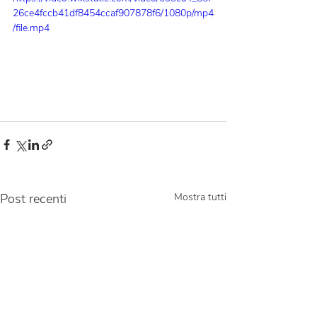
26ce4fccb41df8454ccaf907878f6/1080p/mp4
/file.mp4
Post recenti
Mostra tutti