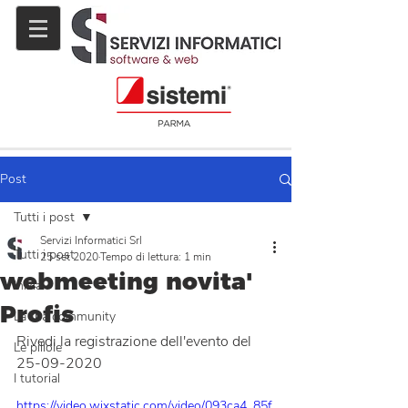
Post
Tutti i post
Servizi Informatici Srl
Tutti i post
25 set 2020
Tempo di lettura: 1 min
webmeeting novita'
Inizia
Profis
La tua community
Rivedi la registrazione dell'evento del 
Le pillole
25-09-2020
I tutorial
https://video.wixstatic.com/video/093ca4_85f